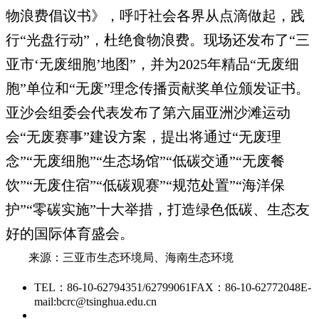
物浪费倡议书》，呼吁社会各界从点滴做起，践
行“光盘行动”，杜绝食物浪费。现场还发布了“三
亚市‘无废细胞’地图”，并为2025年精品“无废细
胞”单位和“无废”理念传播贡献奖单位颁发证书。
亚沙会组委会代表发布了第六届亚洲沙滩运动
会“无废赛事”建设方案，提出将通过“无废理
念”“无废细胞”“生态场馆”“低碳交通”“无废餐
饮”“无废住宿”“低碳观赛”“规范处置”“海洋保
护”“零碳实施”十大举措，打造绿色低碳、生态友
好的国际体育盛会。
来源：三亚市生态环境局、海南生态环境
TEL：86-10-62794351/62799061
FAX：86-10-62772048
E-
mail:bcrc@tsinghua.edu.cn
京ICP备15006448号-28