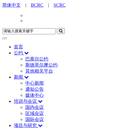
简体中文
|
BCRC
|
SCRC
首页
公约
巴塞尔公约
斯德哥尔摩公约
其他相关平台
新闻
中心新闻
通知公告
媒体中心
培训与会议
国内会议
区域会议
国际会议
项目与研究