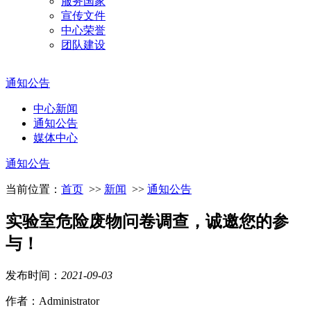
服务国家
宣传文件
中心荣誉
团队建设
通知公告
中心新闻
通知公告
媒体中心
通知公告
当前位置：
首页
>>
新闻
>>
通知公告
实验室危险废物问卷调查，诚邀您的参
与！
发布时间：
2021
-
09
-
03
作者：Administrator