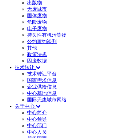
出版物
无废城市
固体废物
危险废物
电子废物
持久性有机污染物
公约履约谈判
其他
政策法规
固废数据
技术转让
技术转让平台
国家需求信息
企业供给信息
中心基地信息
国际无废城市网络
关于中心
中心简介
中心领导
中心部门
中心人员