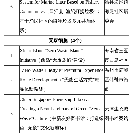
System for Marine Litter Based on Fishery
治县海尾镇
6
Communities（昌江县“渔船打捞垃圾”：
海尾社区居
基于渔民社区的海洋垃圾多元共治体
委会
系）
无废细胞（4个）
Xidao Island "Zero Waste Island"
海南省三亚
1
Initiative（西岛“无废岛屿“建设）
市西岛社区
"Zero-Waste Lifestyle" Premium Experience
温州市鹿城
2
Route Development（“无废生活方式”精
区蒲鞋市街
品体验路线）
道
China-Singapore Friendship Library:
Creating a New Landmark of Green "Zero
天津生态城
3
Waste"Culture（中新友好图书馆：打造绿
图书档案馆
色 “无废” 文化新地标）