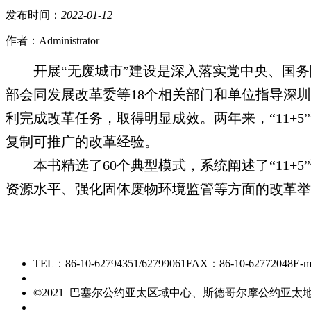
发布时间：
2022
-
01
-
12
作者：Administrator
开展“无废城市”建设是深入落实党中央、国
部会同发展改革委等
18
个相关部门和单位指导深圳
利完成改革任务，取得明显成效。两年来，“
11+5
复制可推广的改革经验。
本书精选了
60
个典型模式，系统阐述了“
11+5
资源水平、强化固体废物环境监管等方面的改革举
TEL：86-10-62794351/62799061
FAX：86-10-62772048
E-m
京ICP备15006448号-28
©2021 巴塞尔公约亚太区域中心、斯德哥尔摩公约亚
友情链接