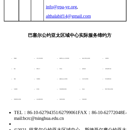
info@epa-ye.org
,
althalabif14@gmail.com
巴塞尔公约亚太区域中心实际服务缔约方
柬埔寨
中华人民共和国
朝鲜民主主义人民共和国
老挝人民民主共和国
大韩民国
蒙古
斯里兰卡
伊拉克
孟加拉国
文莱达鲁萨兰国
缅甸
巴基斯坦
越南社会主义共和国
马尔代夫共和国
约旦哈希姆王国
马来西亚
泰王国
印度尼西亚共和国
尼泊尔
阿富汗伊斯兰共和国
伊朗伊斯兰共和国
吉尔吉斯共和国
菲律宾共和国
印度共和国
TEL：86-10-62794351/62799061
FAX：86-10-62772048
E-
mail:bcrc@tsinghua.edu.cn
京ICP备15006448号-28
©2021 巴塞尔公约亚太区域中心、斯德哥尔摩公约亚太