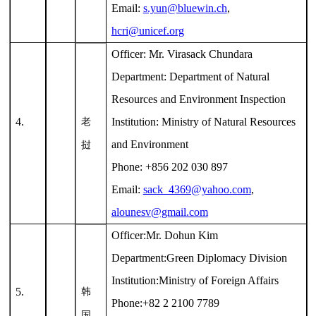
Email:
s.yun@bluewin.ch
,
hcri@unicef.org
Officer: Mr. Virasack Chundara
Department: Department of Natural
Resources and Environment Inspection
4.
Institution: Ministry of Natural Resources
老
and Environment
挝
Phone: +856 202 030 897
Email:
sack_4369@yahoo.com
,
alounesv@gmail.com
Officer:Mr. Dohun Kim
Department:Green Diplomacy Division
Institution:Ministry of Foreign Affairs
5.
韩
Phone:+82 2 2100 7789
国