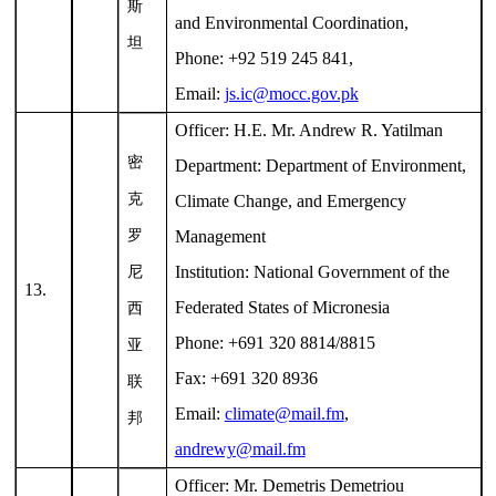
斯
and Environmental Coordination,
坦
Phone: +92 519 245 841,
Email:
js.ic@mocc.gov.pk
Officer: H.E. Mr. Andrew R. Yatilman
密
Department: Department of Environment,
克
Climate Change, and Emergency
罗
Management
Institution: National Government of the
尼
13.
Federated States of Micronesia
西
Phone: +691 320 8814/8815
亚
Fax: +691 320 8936
联
Email:
climate@mail.fm
,
邦
andrewy@mail.fm
Officer: Mr. Demetris Demetriou