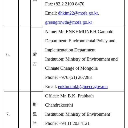
Fax:+82 2 2100 8470
Email:
dhkim22@mofa.go.kr
,
greengrowth@mofa.go.kr
Name: Mr. ENKHMUNKH Ganbold
Department: Environmental Policy and
Implementation Department
6.
蒙
Institution: Ministry of Environment and
古
Climate Change of Mongolia
Phone: +976 (51) 267283
Email:
enkhmunkh@mecc.gov.mn
Officer: Mr. B.K. Prabhath
斯
Chandrakeerthi
7.
Institution: Ministry of Environment
里
Phone: +94 11 203 4121
兰