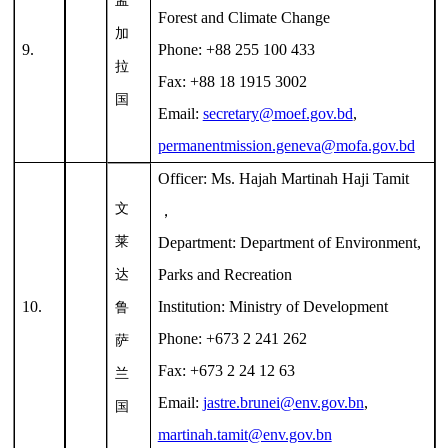
孟
Forest and Climate Change
加
9.
Phone: +88 255 100 433
拉
Fax: +88 18 1915 3002
国
Email:
secretary@moef.gov.bd
,
permanentmission.geneva@mofa.gov.bd
Officer: Ms. Hajah Martinah Haji Tamit
文
，
莱
Department: Department of Environment,
Parks and Recreation
达
10.
Institution: Ministry of Development
鲁
Phone: +673 2 241 262
萨
Fax: +673 2 24 12 63
兰
Email:
jastre.brunei@env.gov.bn
,
国
martinah.tamit@env.gov.bn