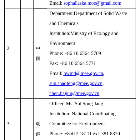
Email:
sophallaska.moe@gmail.com
Department:Department of Solid Waste
and Chemicals
Institution:Ministry of Ecology and
Environment
2.
中
Phone: +86 10 6564 5769
国
Fax: +86 10 6564 5771
Email:
hwmd@mee.gov.cn
,
sun.shaofeng@mee.gov.cn
,
chen.haijun@mee.gov.cn
,
Officer: Ms. Sol Song Jang
Institution: National Coordinating
3.
Committee for Environment
朝
Phone: +850 2 18111 ext. 381 8370
鲜