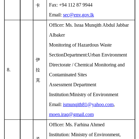
Fax: +94 112 87 9944
卡
Email:
sec@env.gov.lk
Officer: Ms. Israa Munqith Abdul Jabbar
Albaker
Monitoring of Hazardous Waste
SectionDepartment:Urban Environment
伊
Directorate / Chemical Monitoring and
8.
拉
Contaminated Sites
克
Assessment Department
Institution:Ministry of Environment
Email:
ismunqith81@yahoo.com
,
moen.iraq@gmail.com
Officer: Ms. Farhina Ahmed
Institution: Ministry of Environment,