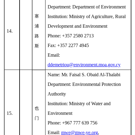
Department: Department of Environment
塞
Institution: Ministry of Agriculture, Rural
Development and Environment
浦
14.
Phone: +357 2580 2713
路
Fax: +357 2277 4945
斯
Email:
ddemetriou@environment.moa.gov.cy
Name: Mr. Faisal S. Obaid Al-Thalabi
Department: Environmental Protection
Authority
Institution: Ministry of Water and
也
15.
Environment
门
Phone: +967 777 639 756
Email:
mwe@mwe-ye.org
,