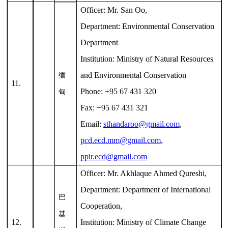
Officer: Mr. San Oo,
Department: Environmental Conservation
Department
Institution: Ministry of Natural Resources
and Environmental Conservation
缅
11.
Phone: +95 67 431 320
甸
Fax: +95 67 431 321
Email:
sthandaroo@gmail.com
,
pcd.ecd.mm@gmail.com
,
ppir.ecd@gmail.com
Officer: Mr. Akhlaque Ahmed Qureshi,
Department: Department of International
巴
Cooperation,
基
12.
Institution: Ministry of Climate Change