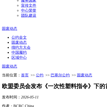
服务国家
宣传文件
中心荣誉
团队建设
固废动态
公约全文
固废动态
缔约方大会
中国履约
区域中心
固废动态
当前位置：
首页
>>
公约
>>
巴塞尔公约
>>
固废动态
欧盟委员会发布《一次性塑料指令》下的
发布时间：
2026
-
05
-
11
作者：BCRC China