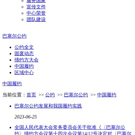
服务国家
宣传文件
中心荣誉
团队建设
巴塞尔公约
公约全文
固废动态
缔约方大会
中国履约
区域中心
中国履约
当前位置：
首页
>>
公约
>>
巴塞尔公约
>>
中国履约
巴塞尔公约发展和我国履约实践
2023
-
06
-
25
全国人民代表大会常务委员会关于批准《〈巴塞尔公
约〉缔约方会议第十四次会议第14/12号决定对〈巴塞尔