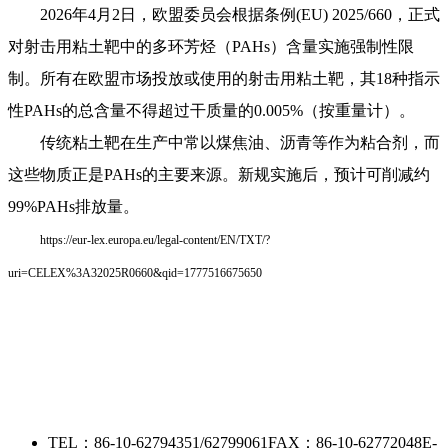
2026年4月2日，欧盟委员会根据条例(EU) 2025/660，正式
对射击用粘土靶中的多环芳烃（PAHs）含量实施强制性限
制。所有在欧盟市场投放或使用的射击用粘土靶，其18种指示
性PAHs的总含量不得超过干质量的0.005%（按重量计）。
传统粘土靶在生产中常以煤焦油、沥青等作为粘合剂，而
这些物质正是PAHs的主要来源。新规实施后，预计可削减约
99%PAHs排放量。
https://eur-lex.europa.eu/legal-content/EN/TXT/?
uri=CELEX%3A32025R0660&qid=1777516675650
TEL：86-10-62794351/62799061
FAX：86-10-62772048
E-