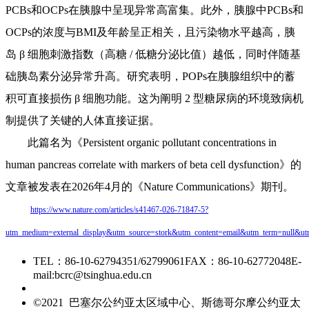
PCBs和OCPs在胰腺中呈现异常高富集。此外，胰腺中PCBs和
OCPs的浓度与BMI及年龄呈正相关，且污染物水平越高，胰
岛 β 细胞刺激指数（高糖 / 低糖分泌比值）越低，同时伴随基
础胰岛素分泌异常升高。研究表明，POPs在胰腺组织中的蓄
积可直接损伤 β 细胞功能。这为阐明 2 型糖尿病的环境致病机
制提供了关键的人体直接证据。
此篇名为《Persistent organic pollutant concentrations in
human pancreas correlate with markers of beta cell dysfunction》的
文章被发表在2026年4月的《Nature Communications》期刊。
https://www.nature.com/articles/s41467-026-71847-5?
utm_medium=external_display&utm_source=stork&utm_content=email&utm_term=
TEL：86-10-62794351/62799061
FAX：86-10-62772048
E-
mail:bcrc@tsinghua.edu.cn
京ICP备15006448号-28
©2021 巴塞尔公约亚太区域中心、斯德哥尔摩公约亚太