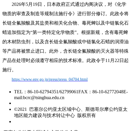
2026年5月19日，日本政府正式通过内阁决议，对《化学
物质的审查及制造等规制法施行令》进行部分修订。此政令将
长链全氟羧酸及其盐类和相关化合物、毒死蜱以及中链氯化石
蜡追加指定为“第一类特定化学物质”。根据新规，含有毒死蜱
的木材防虫剂，以及含长链全氟羧酸或中链氯化石蜡的润滑油
等产品将被禁止进口。此外，含长链全氟羧酸的灭火器等特殊
产品在处理时必须遵守相应的技术标准。此政令于11月22日起
施行。
https://www.env.go.jp/press/press_04704.html
TEL：86-10-62794351/62799061
FAX：86-10-62772048
E-
mail:bcrc@tsinghua.edu.cn
京ICP备15006448号-28
©2021 巴塞尔公约亚太区域中心、斯德哥尔摩公约亚太
地区能力建设与技术转让中心 版权所有
友情链接