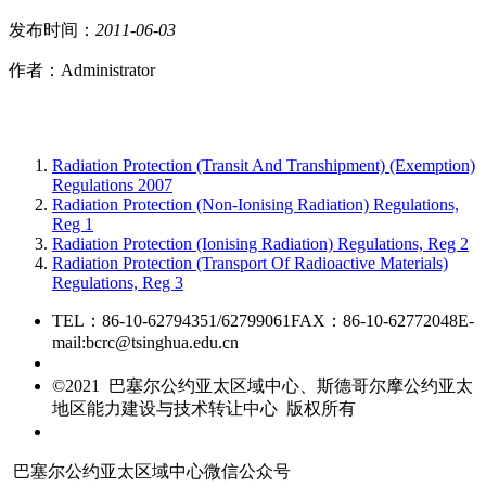
发布时间：
2011
-
06
-
03
作者：Administrator
Radiation Protection (Transit And Transhipment) (Exemption)
Regulations 2007
Radiation Protection (Non-Ionising Radiation) Regulations,
Reg 1
Radiation Protection (Ionising Radiation) Regulations, Reg 2
Radiation Protection (Transport Of Radioactive Materials)
Regulations, Reg 3
TEL：86-10-62794351/62799061
FAX：86-10-62772048
E-
mail:bcrc@tsinghua.edu.cn
京ICP备15006448号-28
©2021 巴塞尔公约亚太区域中心、斯德哥尔摩公约亚太
地区能力建设与技术转让中心 版权所有
友情链接
巴塞尔公约亚太区域中心微信公众号