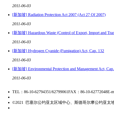
2011
-
06
-
03
[新加坡] Radiation Protection Act 2007 (Act 27 Of 2007)
2011
-
06
-
03
[新加坡] Hazardous Waste (Control of Export, Import and Tran
2011
-
06
-
03
[新加坡] Hydrogen Cyanide (Fumigation) Act, Cap. 132
2011
-
06
-
03
[新加坡] Environmental Protection and Management Act, Cap
2011
-
06
-
03
TEL：86-10-62794351/62799061
FAX：86-10-62772048
E-m
京ICP备15006448号-28
©2021 巴塞尔公约亚太区域中心、斯德哥尔摩公约亚
友情链接