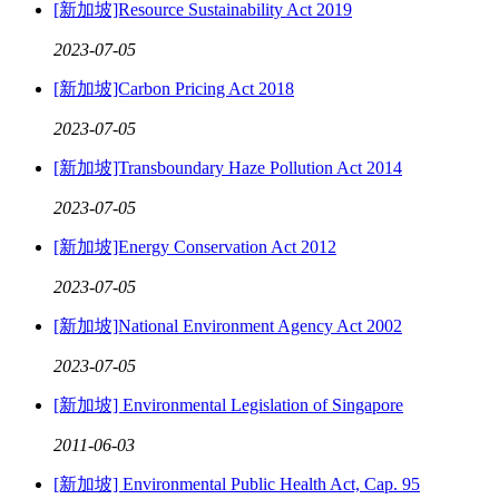
[新加坡]Resource Sustainability Act 2019
2023
-
07
-
05
[新加坡]Carbon Pricing Act 2018
2023
-
07
-
05
[新加坡]Transboundary Haze Pollution Act 2014
2023
-
07
-
05
[新加坡]Energy Conservation Act 2012
2023
-
07
-
05
[新加坡]National Environment Agency Act 2002
2023
-
07
-
05
[新加坡] Environmental Legislation of Singapore
2011
-
06
-
03
[新加坡] Environmental Public Health Act, Cap. 95