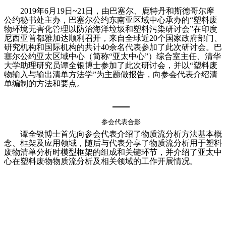
2019
年
6
月
19
日
~21
日，由巴塞尔、鹿特丹和斯德哥尔摩
公约秘书处主办，巴塞尔公约东南亚区域中心承办的“塑料废
物环境无害化管理以防治海洋垃圾和塑料污染研讨会”在印度
尼西亚首都雅加达顺利召开，来自全球近
20
个国家政府部门、
研究机构和国际机构的共计
40
余名代表参加了此次研讨会。巴
塞尔公约亚太区域中心（简称“亚太中心”）综合室主任、清华
大学助理研究员谭全银博士参加了此次研讨会，并以“塑料废
物输入与输出清单方法学”为主题做报告，向参会代表介绍清
单编制的方法和要点。
参会代表合影
谭全银博士首先向参会代表介绍了物质流分析方法基本概
念、框架及应用领域，随后与代表分享了物质流分析用于塑料
废物清单分析时模型框架的组成和关键环节，并介绍了亚太中
心在塑料废物物质流分析及相关领域的工作开展情况。