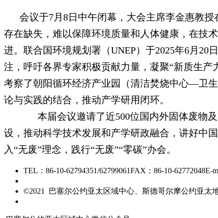
会议于7月8日中午闭幕，大会主席李金惠教授
存在缺失，难以保障环境质量和人体健康，在技术
进。联合国环境规划署（UNEP）于2025年6月
注，呼吁各界专家积极贡献力量，凝聚“新质生产
考察了朝阳循环经济产业园（清洁焚烧中心—卫生
论与实践的结合，推动产学研用闭环。
本届会议邀请了近500位国内外固体废物
设，推动科学技术发展和产学研政融合，讲好中国
入“无废”理念，践行“无废”“零碳”办会。
TEL：86-10-62794351/62799061
FAX：86-10-62772048
E-m
京ICP备15006448号-28
©2021 巴塞尔公约亚太区域中心、斯德哥尔摩公约亚
友情链接