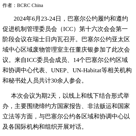
作者：BCRC China
2024年6月23
-
24日，
巴塞尔公约履约和遵约
促进机制管理委员会（I
CC
）第十六次会
会
第一
阶段会议在
瑞士日内瓦召开。
巴塞尔公约亚太区
域中心区域废物管理室主任
董庆银参加
了此次
会
议。
来自
ICC
委员会成员、14个巴塞尔公约区域
和协调中心代表、U
NEP
、U
N-H
abitat等相关机构
和秘书处人员共计3
0
余人参会
。
本次会议为期2天，以线上和线下结合形式举
办，主要围绕缔约方国家报告、非法贩运和国家
立法等方面，与巴塞尔公约各区域和协调中心以
及各国际机构和组织开展对话。