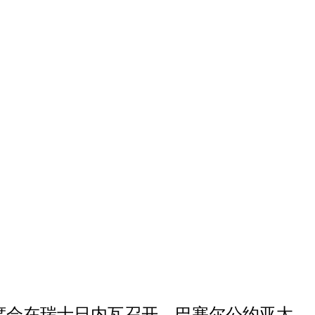
席会
在
瑞士日内瓦召开。
巴塞尔公约亚太