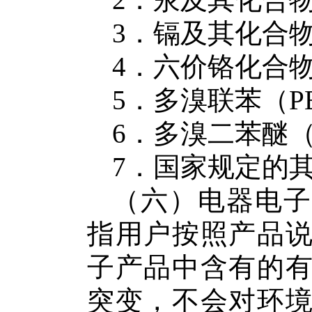
2
．汞及其化合
3
．镉及其化合
4
．六价铬化合
5
．多溴联苯
（
P
6
．多溴二苯醚
7
．国家规定的
（
六
）
电器电子
指
用户
按照
产品
子产品
中含有的
突变，不会对环