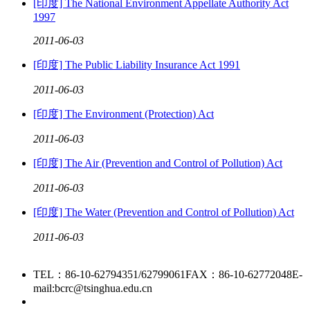
[印度] The National Environment Appellate Authority Act
1997
2011
-
06
-
03
[印度] The Public Liability Insurance Act 1991
2011
-
06
-
03
[印度] The Environment (Protection) Act
2011
-
06
-
03
[印度] The Air (Prevention and Control of Pollution) Act
2011
-
06
-
03
[印度] The Water (Prevention and Control of Pollution) Act
2011
-
06
-
03
TEL：86-10-62794351/62799061
FAX：86-10-62772048
E-
mail:bcrc@tsinghua.edu.cn
京ICP备15006448号-28