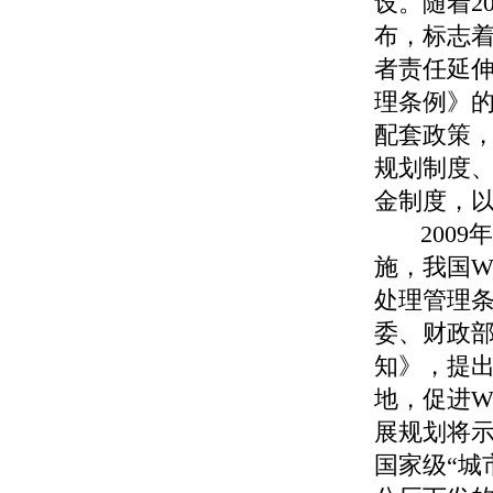
设。随着
2
布，标志
者责任延
理条例》
配套政策
规划制度
金制度，
2009
年
施，我国
W
处理管理
委、财政
知》，提
地，促进
W
展规划将
国家级“城