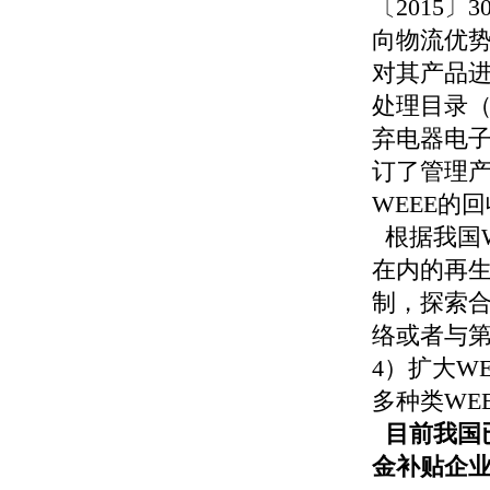
〔
2015
〕
3
向物流优
对其产品
处理目录
弃电器电
订了管理
WEEE
的回
根据我国
在内的再
制，探索
络或者与
4
）扩大
WE
多种类
WE
目前我国
金补贴企