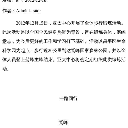
发布时间：
2012
-
12
-
18
作者：Administrator
2012年12月15日，亚太中心开展了全体步行锻炼活动。
此次活动是以全国全民健身热潮为背景，旨在锻炼身体，磨练
意志，为今后更好的工作和学习打下基础。活动以昌平区生命
科学园为起点，步行近20公里到达鹫峰国家森林公园，并以全
体人员登上鹫峰主峰结束。亚太中心将会定期组织此类锻炼活
动。
一路同行
鹫峰