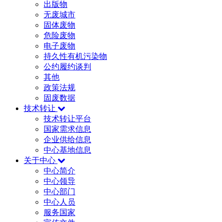
出版物
无废城市
固体废物
危险废物
电子废物
持久性有机污染物
公约履约谈判
其他
政策法规
固废数据
技术转让
技术转让平台
国家需求信息
企业供给信息
中心基地信息
关于中心
中心简介
中心领导
中心部门
中心人员
服务国家