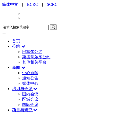
简体中文
|
BCRC
|
SCRC
首页
公约
巴塞尔公约
斯德哥尔摩公约
其他相关平台
新闻
中心新闻
通知公告
媒体中心
培训与会议
国内会议
区域会议
国际会议
项目与研究