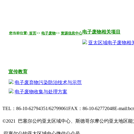
电子废物相关项目
您当前位置:
首页
>>
电子废物
>>
资源信息中心
亚太区域电子废物相
宣传教育
电子废弃物污染防治技术与示范
电子废物收集与处理方案
TEL：86-10-62794351/62799061
FAX：86-10-62772048
E-mail:bc
京ICP备15006448号-28
©2021 巴塞尔公约亚太区域中心、斯德哥尔摩公约亚太地区
友情链接
巴塞尔公约亚太区域中心微信公众号