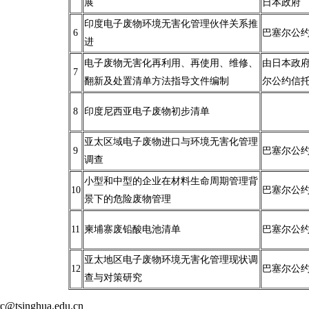
展
日本政府
印度电子废物环境无害化管理伙伴关系推
6
巴塞尔公
进
电子废物无害化再利用、再使用、维修、
由日本政
7
翻新及处置清单方法指导文件编制
尔公约信
8
印度尼西亚电子废物初步清单
亚太区域电子废物进口与环境无害化管理
9
巴塞尔公
调查
小型和中型的企业在材料生命周期管理背
10
巴塞尔公
景下的危险废物管理
11
柬埔寨废铅酸电池清单
巴塞尔公
亚太地区电子废物环境无害化管理现状调
12
巴塞尔公
查与对策研究
rc@tsinghua.edu.cn