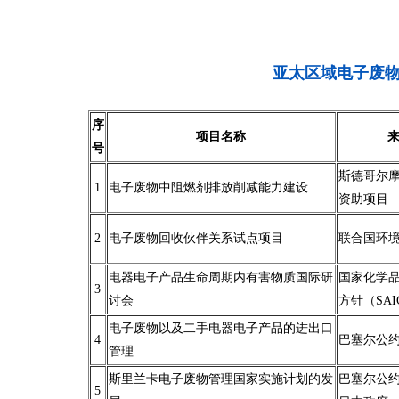
亚太区域电子废
序
项目名称
号
斯德哥尔
1
电子废物中阻燃剂排放削减能力建设
资助项目
2
电子废物回收伙伴关系试点项目
联合国环
电器电子产品生命周期内有害物质国际研
国家化学
3
讨会
方针（SAI
电子废物以及二手电器电子产品的进出口
4
巴塞尔公
管理
斯里兰卡电子废物管理国家实施计划的发
巴塞尔公
5