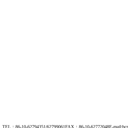
TEL：86-10-62794351/62799061
FAX：86-10-62772048
E-mail:bc