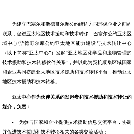
为建立巴塞尔和斯德哥尔摩公约缔约方同环保企业之间的
联系，促进亚太地区技术援助和技术转移，巴塞尔公约亚太区
域中心/斯德哥尔摩公约亚太地区能力建设与技术转让中心
（以下简称
“
亚太中心
”
）发起“亚太地区化学品和废物管理的
技术援助和技术转移伙伴关系
”
，并以此为契机聚集区域国家
和企业共同搭建亚太地区技术援助和技术转移平台，推动亚太
地区技术援助和技术转移。
亚太中心作为伙伴关系的发起者和技术援助和技术转让的
媒介，负责：
•
为参与国家和企业提供技术援助信息交流平台，协调
并促进技术援助和技术转移相关的各类交流活动；