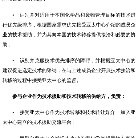
•
识别并对适用于本国化学品和废物管理目标的技术进
行优先级排序，根据国家需求优先接受亚太中心介绍的成员企
业的技术援助，并为其向本国的技术转移提供接洽和必要的协
助；
•
识别并克服技术优先排序的障碍，并根据亚太中心的
建议促进选定技术的采纳；在与上述成员企业开展技术接洽和
转移的过程中接受亚太中心的监督。
参与企业作为技术援助和技术转移的供给方，负责：
•
接受亚太中心作为技术转移和技术转让媒介，加入亚
太中心建立的技术援助交流平台；