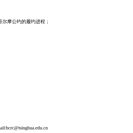
哥尔摩公约的履约进程；
ail:bcrc@tsinghua.edu.cn