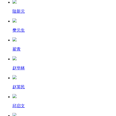
陆新元
樊元生
翟青
赵华林
赵英民
邱启文