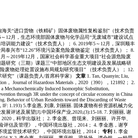
，曹妃甸海关“进口货物（铁精矿）固体废物属性复检鉴别”（技术负责
20年5～12月，生态环境部固体废物与化学品司“无废城市”建设试点
示范与培训能力建设”（技术负责人）；
6. 2019年5～12月，深圳顺丰
保护局泰兴市“12.26”环境污染案危险废物鉴定（技术负责人）；
8.
17年1月～2019年12月，国家社会科学基金重大项目“社会源危险废
大战略问题研究（三期）课题三“中部地区生态文明建设及发展战略研
北京市危险废物处理处置设施布局规划研究项目” （技术负责人）；
12.
术研究”（课题负责人/首席科学家）
文章
1. Tan, Quanyin; Liu,
Production， Journal of Hazardous Materials，2020（390），121892；
2.
ia a Mechanochemically Induced Isomorphic Substitution,
evention through 3R under the concept of circular economy in China
eng. Behavior of Urban Residents toward the Discarding of Waste
 IF: 1.193)
5.李金惠, 刘康, 刘丽丽. 固体废物有价资源机械力化
及展望[J].中国环保产业,2020,(3):15-18.
7. 刘丽丽, 谢
2020，科学出版社；
2. 李金惠、曾现来、刘丽丽、许开华、
险评估及管理》，中国环境出版社，2014；
4. 李金惠，谢亨
与环境监管技术研究》，中国环境出版社，2014；
专利
1. 李金
6.X
2. 李金惠、刘丽丽、董庆银、梁扬扬、谭全银。一种用