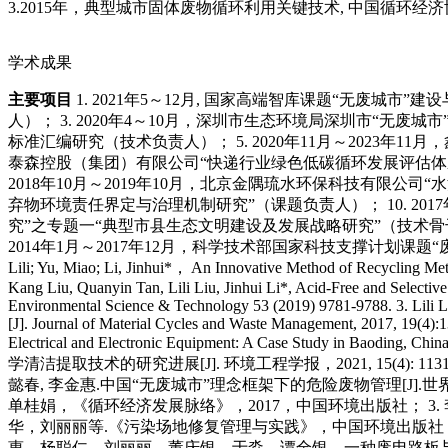
3.2015年，典型城市固体废物循环利用关键技术, 中国循环经
学术成果
主要项目
1. 2021年5～12月, 国家高端智库课题“无废城
人）；
3. 2020年4～10月，深圳市生态环境局深圳市“无废城市
标准汇编研究（技术负责人）；
5. 2020年11月～202
泰森控股（集团）有限公司“快递行业绿色低碳循环发展评估体
2018年10月～2019年10月，北京金隅琉水环保科技有限公
弃物环境责任界定与治理机制研究”（课题负责人）；
10. 
究”之专题一“典型市县生态文明建设及发展战略研究”（技术骨
2014年1月～2017年12月，科学技术部国家科技支撑计划
Lili; Yu, Miao; Li, Jinhui*， An Innovative Method of Recycling
Kang Liu, Quanyin Tan, Lili Liu, Jinhui Li*, Acid-Free and Selectiv
Environmental Science & Technology 53 (2019) 9781-9788.
3. Lili
[J]. Journal of Material Cycles and Waste Management, 2017, 19(4):
Electrical and Electronic Equipment: A Case Study in Baoding, Chin
学清洁提取技术的研究进展[J]. 环境工程学报，2021, 15(4): 1131-
懿春, 李金惠.中国“无废城市”理念框架下的危险废物管理[J].世界环境，2
单桂娟，《循环经济发展脉络》，2017，中国环境出版社；
3
华，刘丽丽等.《污染场地修复管理与实践》，中国环境出版社，
惠、杨聪仁、刘丽丽、董庆银、于淼、谭全银。一种废电路板与退锡废