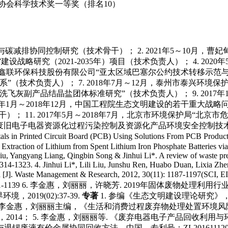
济协会科学技术奖一等奖（排名10）
市”建设与碳减排协同控制研究（技术骨干）；
2. 2021年5～10月
”建设战略研究（2021-2035年）项目（技术负责人）；
4. 20
3年11月，鑫联环保科技股份有限公司“亚太区域巴塞尔公约技术转移
系”（技术负责人）；
7. 2018年7月～12月，泰州市泰兴环境
司“水洗飞灰副产品结晶盐团体标准研究”（技术负责人）；
9. 20
2017年1月～2018年12月，中国工程院生态文明建设的若干重
干）；
11. 2017年5月～2018年7月，北京市环境保护局“
课题“废旧电子电器资源化过程污染控制及资源化产品环境安全控制技
 Metals in Printed Circuit Board (PCB) Using Solutions From PCB 
e Extraction of Lithium from Spent Lithium Iron Phosphate Batteries v
 Liu, Yangyang Liang, Qingbin Song & Jinhui Li*. A review of waste pr
1314-1323.
4. Jinhui Li*, Lili Liu, Junshu Ren, Huabo Duan, Lixia Zh
a [J]. Waste Management & Research, 2012, 30(11): 1187-1197(SCI, EI,
1139
6. 李金惠，刘丽丽，许晓芳. 2019年固体废物处理利用行业发展评述
019(02):37-39.
专著
1. 参编《生态文明建设理论研究》，
. 李金惠，刘丽丽主编，《生活和消费过程废弃物处理处置环境风
2014；
5. 李金惠，刘丽丽等. 《废弃电器电子产品回收利用
液有价金属协同回收方法，中国，专利号：ZL20161112055