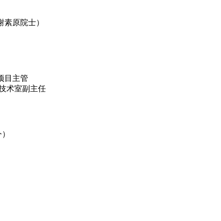
：谢素原院士）
）
/项目主管
境技术室副主任
今）