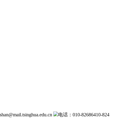
an@mail.tsinghua.edu.cn
电话：010-82686410-824