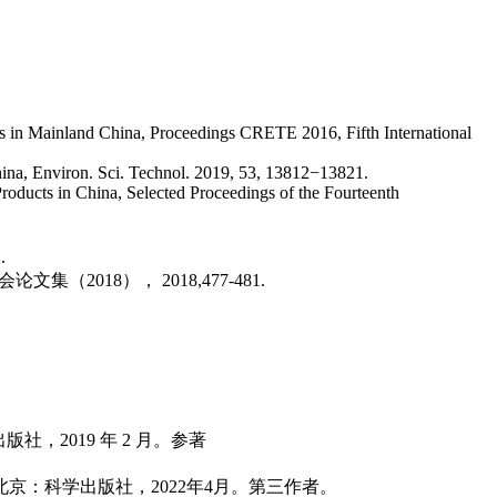
mes in Mainland China, Proceedings CRETE 2016, Fifth International
hina, Environ. Sci. Technol. 2019, 53, 13812−13821.
Products in China, Selected Proceedings of the Fourteenth
.
18）， 2018,477-481.
，2019 年 2 月。参著
。
京：科学出版社，2022年4月。第三作者。