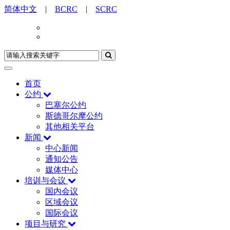
简体中文
|
BCRC
|
SCRC
首页
公约
巴塞尔公约
斯德哥尔摩公约
其他相关平台
新闻
中心新闻
通知公告
媒体中心
培训与会议
国内会议
区域会议
国际会议
项目与研究