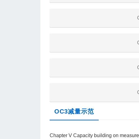
OC3减量示范
Chapter V Capacity building on measures 