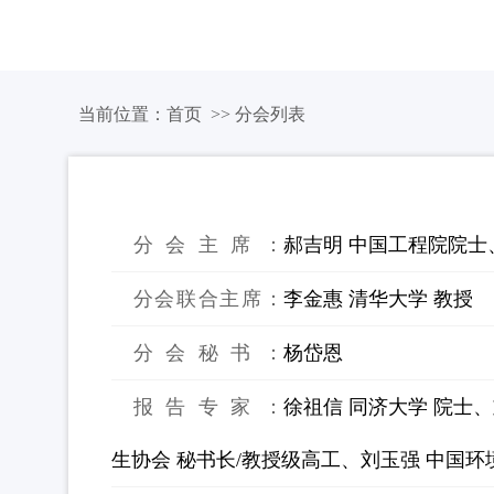
组织机构
会议介绍
分会列
当前位置：
首页
>> 分会列表
1：面向2035生活垃圾填埋场综合治
分会主席：
郝吉明 中国工程院院士
分会联合主席：
李金惠 清华大学 教授
分会秘书：
杨岱恩
报告专家：
徐祖信 同济大学 院士
生协会 秘书长/教授级高工、刘玉强 中国环