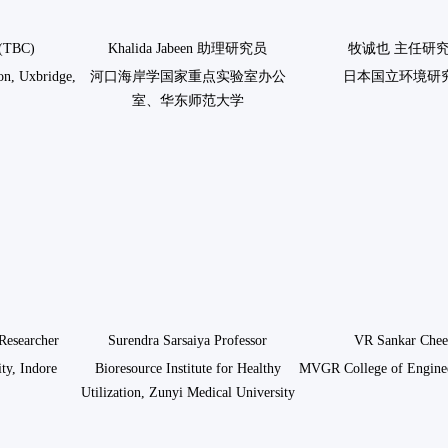
 (TBC)
Khalida Jabeen 助理研究员
牧诚也 主任研
on, Uxbridge,
河口海岸学国家重点实验室办公
日本国立环境研
室、华东师范大学
Researcher
Surendra Sarsaiya Professor
VR Sankar Chee
ty, Indore
Bioresource Institute for Healthy
MVGR College of Enginee
Utilization, Zunyi Medical University