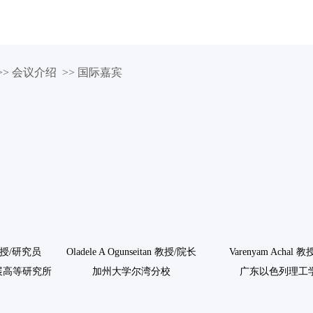
表
论文征集
展会博览
注册参会
技术参观
> 会议介绍 >> 国际嘉宾
a 教授/研究员
Oladele A Ogunseitan 教授/院长
Varenyam Achal 
展高等研究所
加州大学尔湾分校
广东以色列理工