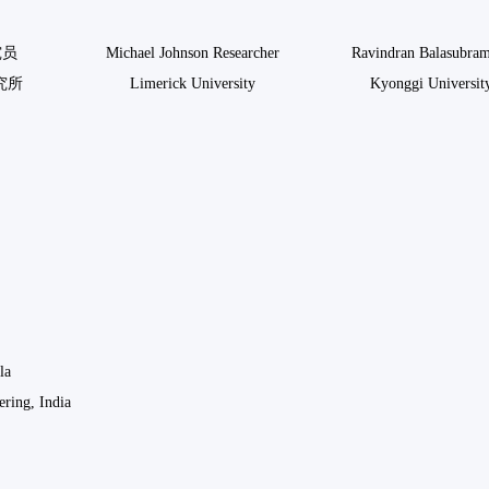
究员
Michael Johnson Researcher
Ravindran Balasubra
究所
Limerick University
Kyonggi Universit
la
ring, India