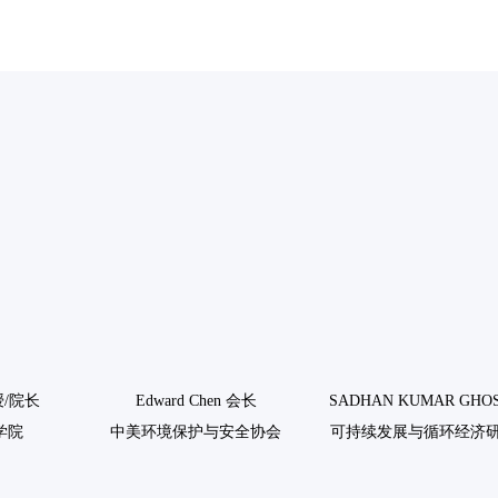
住宿交通
往届回顾
资料下载
联系方式
中文
教授/院长
Edward Chen 会长
SADHAN KUMAR GHO
学院
中美环境保护与安全协会
可持续发展与循环经济