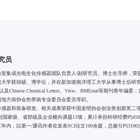
住宿交通
往届回顾
资料下载
联系方式
中文
究员
室集成光电生化传感器团队负责人/副研究员、博士生导师，荣
瑞大学获得硕、博学位，并在新加坡南洋理工大学从事博士后研
ors副主编，以及Chinese Chemical Letters、View、BMEmat等期刊青年编
国地方病协会热带病专业委员会委员等职。
传感器和装备研发。相关成果荣获中国发明协会创业奖创新奖二
国家级、省部级及企业横向课题13项，累计承担科研经费约450
，以第一/通讯作者在发表SCI论文100余篇，总被引约3100