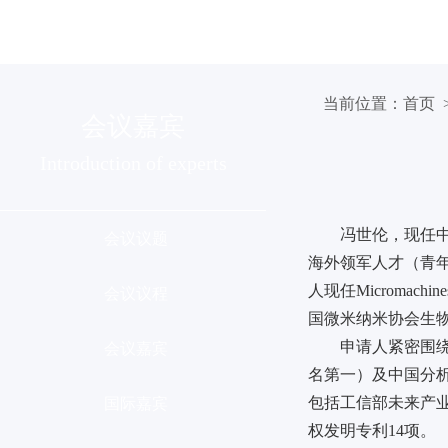
组织机构
会议介绍
分会列
当前位置：
首页
>
会议嘉宾
Introduction of experts
冯世伦，现任
会议议题
海外领军人才（青
人现任Micromachine
会议议程
国微米纳米协会生
申请人紧密围
会议嘉宾
名第一）及中国分析
包括工信部未来产业
国际嘉宾
权发明专利14项。