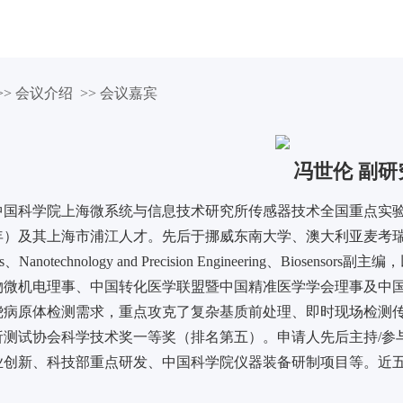
表
论文征集
展会博览
注册参会
技术参观
> 会议介绍 >> 会议嘉宾
冯世伦 副研
中国科学院上海微系统与信息技术研究所传感器技术全国重点实验
年）及其上海市浦江人才。先后于挪威东南大学、澳大利亚麦考
s、Nanotechnology and Precision Engineering、Biosens
物微机电理事、中国转化医学联盟暨中国精准医学学会理事及中
绕病原体检测需求，重点攻克了复杂基质前处理、即时现场检测
测试协会科学技术奖一等奖（排名第五）。申请人先后主持/参与
创新、科技部重点研发、中国科学院仪器装备研制项目等。近五年内