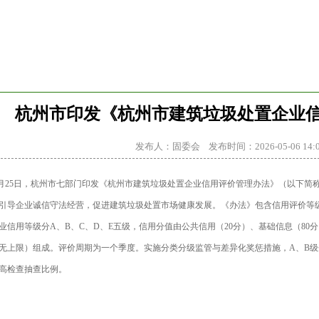
会议培训
会员中心
业务范围
政策法规
杭州市印发《杭州市建筑垃圾处置企业
发布人：固委会 发布时间：2026-05-06 14:0
3月25日，杭州市七部门印发《杭州市建筑垃圾处置企业信用评价管理办法》（以下简
引导企业诚信守法经营，促进建筑垃圾处置市场健康发展。《办法》包含信用评价等
业信用等级分A、B、C、D、E五级，信用分值由公共信用（20分）、基础信息（80
无上限）组成。评价周期为一个季度。实施分类分级监管与差异化奖惩措施，A、B级
高检查抽查比例。