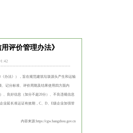
聚焦热点
信息中心
联系我们
信用评价管理办法》
1:42
称《办法》），旨在规范建筑垃圾源头产生和运输
级、记分标准、评价周期及结果使用四方面内
分）、良好信息（加分不超20分）、不良违规信息
企业延长准运证有效期，C、D、E级企业加强管
内容来源:
https://cgw.hangzhou.gov.cn