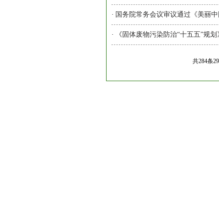
·
国务院常务会议审议通过《美丽中
·
《固体废物污染防治“十五五”规划
共284条2
友情链接：
中国环境保护产业协会
生态环境部
巴塞尔公约亚太区
Copyright © 2017 中国环境保护产业协会固体废物处理
地址：北京市海淀区双清综合楼323室 北京市海淀区清华大学
联系电话：010-62794351 邮箱：
gtfw@caepi.org.cn