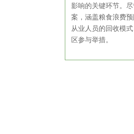
影响的关键环节。尽
案，涵盖粮食浪费预
从业人员的回收模式
区参与举措。
友情链接：
中国环境保护产业协会
生态环境部
巴塞尔公约亚太区
Copyright © 2017 中国环境保护产业协会固体废物处理
地址：北京市海淀区双清综合楼323室 北京市海淀区清华大学
联系电话：010-62794351 邮箱：
gtfw@caepi.org.cn