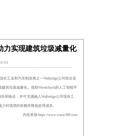
聚焦热点
信息中心
联系我们
合作，助力实现建筑垃圾减量化
4:04
尖工业和汽车制造商之一Walbridge公司联合宣
垃圾减量化。借助Woodchuck的人工智能平
验证，并可无缝融入Walbridge公司现有工
而减少对填埋的依赖并降低处理成本。
内容来源:
https://www.waste360.com