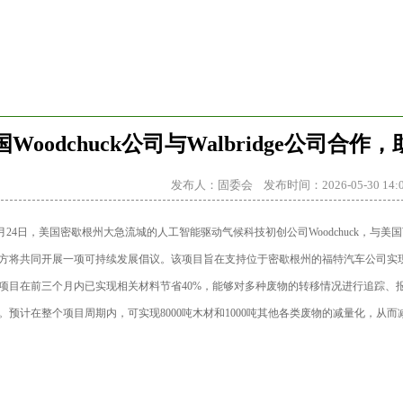
会议培训
会员中心
业务范围
政策法规
国Woodchuck公司与Walbridge公司
发布人：固委会 发布时间：2026-05-30 14:0
月24日，美国密歇根州大急流城的人工智能驱动气候科技初创公司Woodchuck，与美国顶
方将共同开展一项可持续发展倡议。该项目旨在支持位于密歇根州的福特汽车公司实现建筑
项目在前三个月内已实现相关材料节省40%，能够对多种废物的转移情况进行追踪、报告和
。预计在整个项目周期内，可实现8000吨木材和1000吨其他各类废物的减量化，从