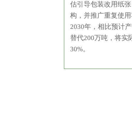
估引导包装改用纸张
构，并推广重复使用
2030年，相比预计
替代200万吨，将实
30%。
友情链接：
中国环境保护产业协会
生态环境部
巴塞尔公约亚太区
Copyright © 2017 中国环境保护产业协会固体废物处理
地址：北京市海淀区双清综合楼323室 北京市海淀区清华大学
联系电话：010-62794351 邮箱：
gtfw@caepi.org.cn