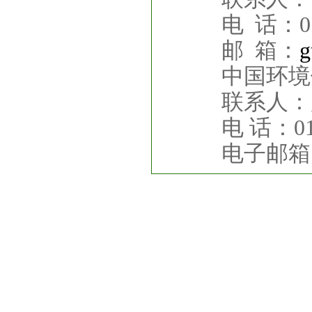
电 话：
0
邮
箱：
g
中国环境
联系人：
电 话：
0
电子邮箱
友情链接：
中国环境保护产业协会
生态环境部
巴塞尔公约亚太区
Copyright © 2017 中国环境保护产业协会固体废物处理
地址：北京市海淀区双清综合楼323室 北京市海淀区清华大学
联系电话：010-62794351 邮箱：
gtfw@caepi.org.cn