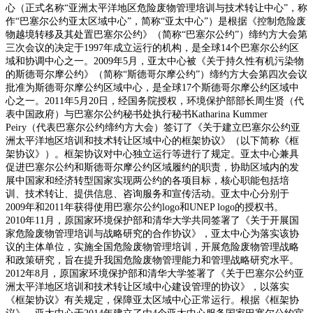
心（正式名称“亚洲太平洋地区危险废物管理培训与技术转让中心”，称
作“巴塞尔公约亚太区域中心”，简称“亚太中心”）是根据《控制危险废
物越境转移及其处置巴塞尔公约》（简称“巴塞尔公约”）缔约方大会第
三次会议的决定于1997年成立运行的机构，是全球14个巴塞尔公约区
域和协调中心之一。2009年5月，亚太中心被《关于持久性有机污染物
的斯德哥尔摩公约》（简称“斯德哥尔摩公约”）缔约方大会第四次会议
批准为斯德哥尔摩公约区域中心，是全球17个斯德哥尔摩公约区域中
心之一。2011年5月20日，经国务院授权，环境保护部部长周生贤（代
表中国政府）与巴塞尔公约秘书处执行秘书Katharina Kummer
Peiry（代表巴塞尔公约缔约方大会）签订了《关于建立巴塞尔公约亚
洲太平洋地区培训和技术转让区域中心的框架协议》（以下简称《框
架协议》）。框架协议对中心独立运行等进行了规定。亚太中心兼具
促进巴塞尔公约和斯德哥尔摩公约区域履约的职责，协助区域内的发
展中国家和经济转型国家实现两公约的各项目标，核心职能包括培
训、技术转让、提供信息、咨询服务和宣传活动。亚太中心分别于
2009年和2011年获得使用巴塞尔公约logo和UNEP logo的授权书。
2010年11月，原国家环境保护部和清华大学共同签署了《关于开展国
家危险废物管理培训与战略研究的合作协议》，亚太中心为落实该协
议的主体单位，实施全国危险废物管理培训，开展危险废物管理战略
和政策研究，旨在提升我国危险废物管理能力和管理战略研究水平。
2012年8月，原国家环境保护部和清华大学签署了《关于巴塞尔公约亚
洲太平洋地区培训和技术转让区域中心建设管理的协议》，以落实
《框架协议》有关规定，保障亚太区域中心正常运行。根据《框架协