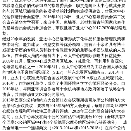
议》，亚太中心于2014年建立了由4个亚太中心服务国家巴塞尔公约官
方联络点提名的代表组成的指导委员会，职责是向亚太中心就其开展
的与其区域职能相关的各项活动的计划和实施提供建议，对亚太中心
的运作进行全面监督。2016年10月24日，亚太中心指导委员会第二次
会议在清华大学召开，来自中国、柬埔寨、老挝和蒙古的国家代表作
为指导委员会成员参加会议，审议批准了亚太中心2017-2030年战略规
划。
经过20余年的发展，亚太中心已逐渐形成了化学品和废物管理政策和
技术研究、能力建设、信息交换等优势领域，拥有五十余名具有博士
或硕士学历的专职人员和数十名教授专家的兼职技术团队组成的人员
队伍。在全体人员的不懈努力下，亚太中心的国际影响力日益提升。
2009年11月，亚太中心成为亚洲区域3R （减量化、再利用和资源化）
论坛发起单位之一；2010年5月，亚太中心获准成为由联合国大学发起
的“解决电子废物问题倡议（StEP）”的东北亚区域联络点。2015年4
月，亚太中心获准成为联合国区域发展中心IPLA东亚次区域秘书处。
2016年，作为依托单位，成立了中国环境科学学会循环经济分会。自
2016年起，与南亚环境合作署等十余机构和地方政府签署了战略合作
协议，共同推动亚太区域公约履约。
2013年巴塞尔公约缔约方大会第11次会议和斯德哥尔摩公约缔约方大
会第6次会议决议，要求自2015年缔约方大会开始，每隔四年对区域中
心绩效表现和可持续性工作进行评估。2019年三公约联合缔约方大会
期间，亚太中心再次在两个公约的评估中均获满分100分（全球共有2
个巴塞尔公约区域中心和4个斯德哥尔摩公约区域中心获得满分），成
为全球唯一一个连续两次（<2013-2014>和<2015-2018>）在两个公约