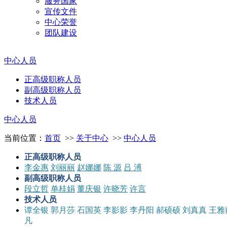
服务国家
宣传文件
中心荣誉
团队建设
中心人员
正高级职称人员
副高级职称人员
技术人员
中心人员
当前位置：
首页
>>
关于中心
>>
中心人员
正高级职称人员
李金惠
刘丽丽
赵娜娜
陈 源
吕 溥
副高级职称人员
段立哲
单桂娟
董庆银
许晓芳
许言
技术人员
谭全银
郭月莎
石国英
李影影
李丹阳
郝硕硕
刘真真
王雅
凡