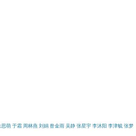
朱思萌
于霜
周林燕
刘娟
昝金雨
吴静
张星宇
李沐阳
李津毓
张梦