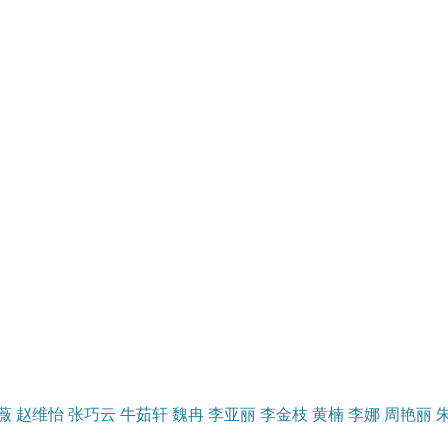
薇
赵维怡
张巧云
牛茹轩
魏冉
李亚丽
李金枝
黄楠
李娜
周艳丽