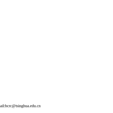
ail:bcrc@tsinghua.edu.cn