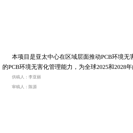
本项目是亚太中心在区域层面推动PCB环境
的PCB环境无害化管理能力，为全球2025和2028
供稿人：李亚丽
审稿人：陈源