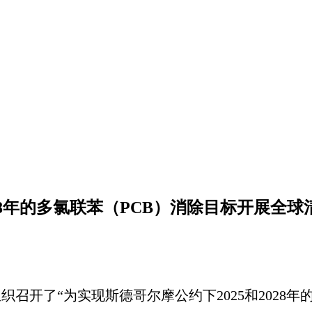
028年的多氯联苯（PCB）消除目标开展全
组织召开了“为实现斯德哥尔摩公约下2025和202