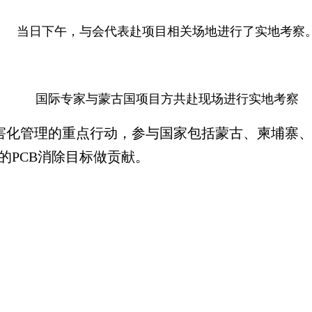
当日下午，与会代表赴项目相关场地进行了实地考察
国际专家与蒙古国项目方共赴现场进行实地考察
无害化管理的重点行动，参与国家包括蒙古、柬埔寨
年的PCB消除目标做贡献。