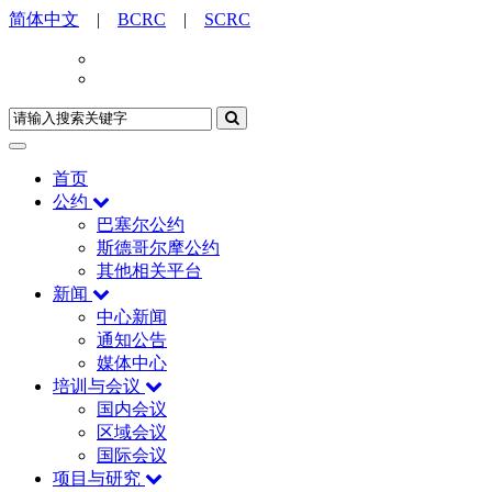
简体中文
|
BCRC
|
SCRC
首页
公约
巴塞尔公约
斯德哥尔摩公约
其他相关平台
新闻
中心新闻
通知公告
媒体中心
培训与会议
国内会议
区域会议
国际会议
项目与研究