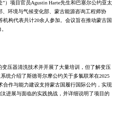
官员Agustin Harte先生和巴塞尔公约亚太
部、环境与气候变化部、蒙古能源咨询工程师协
机构代表共计20余人参加。会议旨在推动蒙古国
力。
大利的变压器清洗技术并开展了大量培训，但了解变压
先生系统介绍了斯德哥尔摩公约关于多氯联苯在2025
技术合作与能力建设支持蒙古国履行国际公约，实现
的淘汰进展与面临的实践挑战，并详细说明了项目的