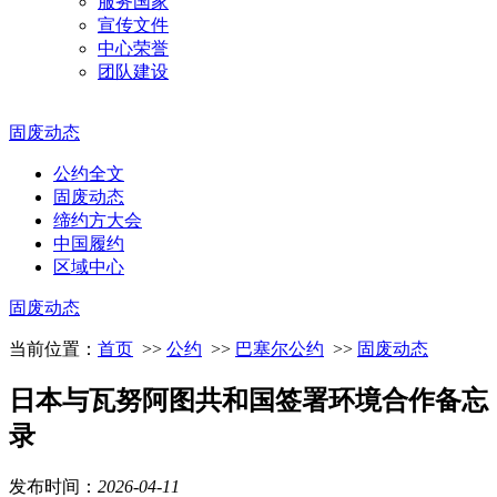
服务国家
宣传文件
中心荣誉
团队建设
固废动态
公约全文
固废动态
缔约方大会
中国履约
区域中心
固废动态
当前位置：
首页
>>
公约
>>
巴塞尔公约
>>
固废动态
日本与瓦努阿图共和国签署环境合作备忘
录
发布时间：
2026
-
04
-
11