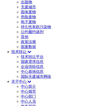
出版物
无废城市
固体废物
危险废物
电子废物
持久性有机污染物
公约履约谈判
其他
政策法规
固废数据
技术转让
技术转让平台
国家需求信息
企业供给信息
中心基地信息
国际无废城市网络
关于中心
中心简介
中心领导
中心部门
中心人员