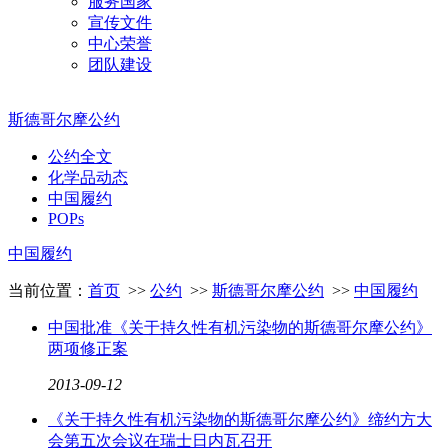
服务国家
宣传文件
中心荣誉
团队建设
斯德哥尔摩公约
公约全文
化学品动态
中国履约
POPs
中国履约
当前位置：
首页
>>
公约
>>
斯德哥尔摩公约
>>
中国履约
中国批准《关于持久性有机污染物的斯德哥尔摩公约》
两项修正案
2013
-
09
-
12
《关于持久性有机污染物的斯德哥尔摩公约》缔约方大
会第五次会议在瑞士日内瓦召开