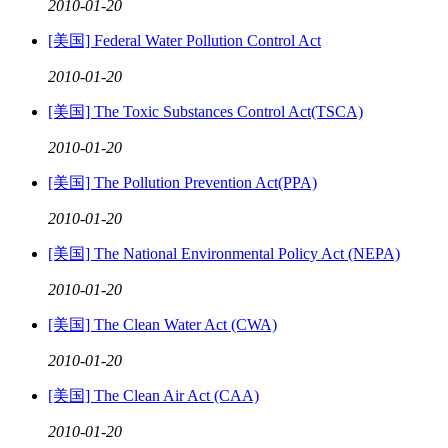
2010
-
01
-
20
[美国] Federal Water Pollution Control Act
2010
-
01
-
20
[美国] The Toxic Substances Control Act(TSCA)
2010
-
01
-
20
[美国] The Pollution Prevention Act(PPA)
2010
-
01
-
20
[美国] The National Environmental Policy Act (NEPA)
2010
-
01
-
20
[美国] The Clean Water Act (CWA)
2010
-
01
-
20
[美国] The Clean Air Act (CAA)
2010
-
01
-
20