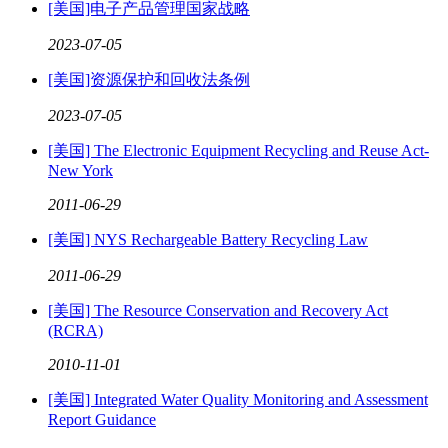
[美国]电子产品管理国家战略
2023
-
07
-
05
[美国]资源保护和回收法条例
2023
-
07
-
05
[美国] The Electronic Equipment Recycling and Reuse Act-
New York
2011
-
06
-
29
[美国] NYS Rechargeable Battery Recycling Law
2011
-
06
-
29
[美国] The Resource Conservation and Recovery Act
(RCRA)
2010
-
11
-
01
[美国] Integrated Water Quality Monitoring and Assessment
Report Guidance