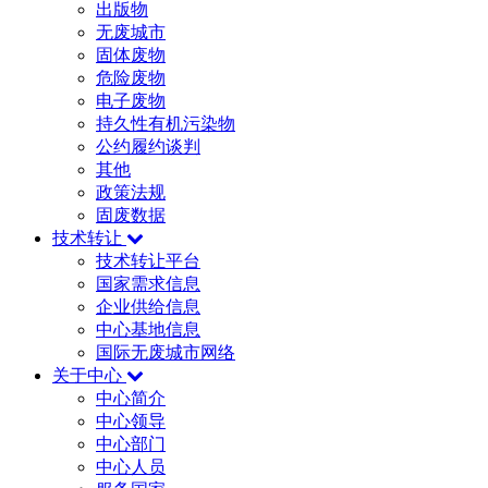
出版物
无废城市
固体废物
危险废物
电子废物
持久性有机污染物
公约履约谈判
其他
政策法规
固废数据
技术转让
技术转让平台
国家需求信息
企业供给信息
中心基地信息
国际无废城市网络
关于中心
中心简介
中心领导
中心部门
中心人员