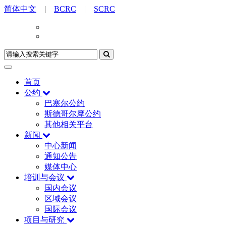
简体中文
|
BCRC
|
SCRC
首页
公约
巴塞尔公约
斯德哥尔摩公约
其他相关平台
新闻
中心新闻
通知公告
媒体中心
培训与会议
国内会议
区域会议
国际会议
项目与研究