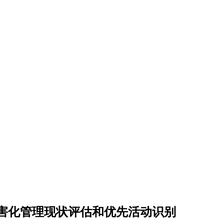
害化管理现状评估和优先活动识别