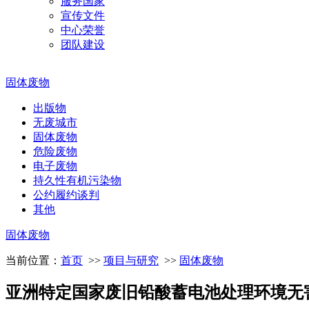
服务国家
宣传文件
中心荣誉
团队建设
固体废物
出版物
无废城市
固体废物
危险废物
电子废物
持久性有机污染物
公约履约谈判
其他
固体废物
当前位置：
首页
>>
项目与研究
>>
固体废物
亚洲特定国家废旧铅酸蓄电池处理环境无