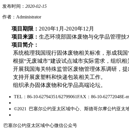
发布时间：
2020
-
02
-
15
作者：Administrator
项目期限：
2020年1月-2020年12月
项目来源：
生态环境部固体废物与化学品管理技
项目简介：
系统梳理我国现行固体废物相关标准，形成我国
根据“无废城市”建设试点城市实际需求，组织
开展我国海关特殊监管区废物管理体系调研，提
支持开展废塑料和快递包装相关工作。
组织承办固体废物和化学品高端论坛。
TEL：86-10-62794351/62799061
FAX：86-10-62772048
E-m
京ICP备15006448号-28
©2021 巴塞尔公约亚太区域中心、斯德哥尔摩公约亚
友情链接
巴塞尔公约亚太区域中心微信公众号