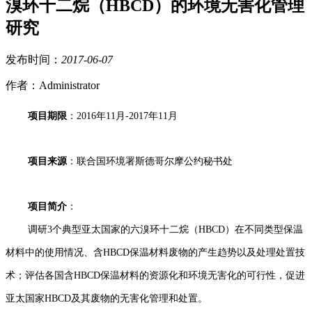
溴环十二烷（HBCD）的环境无害化管理
研究
发布时间：
2017
-
06
-
07
作者：Administrator
项目期限
：
2016
年
11
月
-2017
年
11
月
项目来源
：联合国环境署斯德哥尔摩公约秘书处
项目简介
：
调研
3
个典型亚太国家的六溴环十二烷（
HBCD
）在不同类型保温
材料中的使用情况、含
HBCD
保温材料废物的产生趋势以及处理处置技
术；评估各国含
HBCD
保温材料的资源化和环境无害化的可行性，促进
亚太国家
HBCD
及其废物的无害化管理和处置。