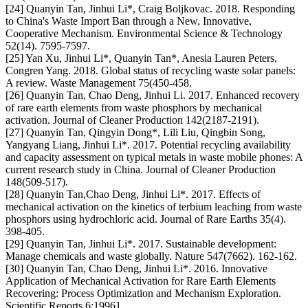
[24] Quanyin Tan, Jinhui Li*, Craig Boljkovac. 2018. Responding
to China's Waste Import Ban through a New, Innovative,
Cooperative Mechanism. Environmental Science & Technology
52(14). 7595-7597.
[25] Yan Xu, Jinhui Li*, Quanyin Tan*, Anesia Lauren Peters,
Congren Yang. 2018. Global status of recycling waste solar panels:
A review. Waste Management 75(450-458.
[26] Quanyin Tan, Chao Deng, Jinhui Li. 2017. Enhanced recovery
of rare earth elements from waste phosphors by mechanical
activation. Journal of Cleaner Production 142(2187-2191).
[27] Quanyin Tan, Qingyin Dong*, Lili Liu, Qingbin Song,
Yangyang Liang, Jinhui Li*. 2017. Potential recycling availability
and capacity assessment on typical metals in waste mobile phones: A
current research study in China. Journal of Cleaner Production
148(509-517).
[28] Quanyin Tan,Chao Deng, Jinhui Li*. 2017. Effects of
mechanical activation on the kinetics of terbium leaching from waste
phosphors using hydrochloric acid. Journal of Rare Earths 35(4).
398-405.
[29] Quanyin Tan, Jinhui Li*. 2017. Sustainable development:
Manage chemicals and waste globally. Nature 547(7662). 162-162.
[30] Quanyin Tan, Chao Deng, Jinhui Li*. 2016. Innovative
Application of Mechanical Activation for Rare Earth Elements
Recovering: Process Optimization and Mechanism Exploration.
Scientific Reports 6:19961