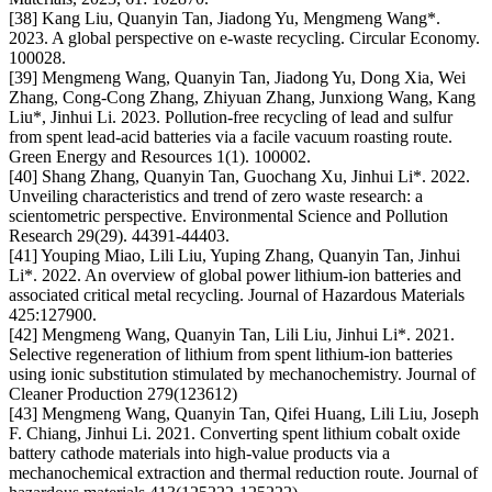
[38] Kang Liu, Quanyin Tan, Jiadong Yu, Mengmeng Wang*.
2023. A global perspective on e-waste recycling. Circular Economy.
100028.
[39] Mengmeng Wang, Quanyin Tan, Jiadong Yu, Dong Xia, Wei
Zhang, Cong-Cong Zhang, Zhiyuan Zhang, Junxiong Wang, Kang
Liu*, Jinhui Li. 2023. Pollution-free recycling of lead and sulfur
from spent lead-acid batteries via a facile vacuum roasting route.
Green Energy and Resources 1(1). 100002.
[40] Shang Zhang, Quanyin Tan, Guochang Xu, Jinhui Li*. 2022.
Unveiling characteristics and trend of zero waste research: a
scientometric perspective. Environmental Science and Pollution
Research 29(29). 44391-44403.
[41] Youping Miao, Lili Liu, Yuping Zhang, Quanyin Tan, Jinhui
Li*. 2022. An overview of global power lithium-ion batteries and
associated critical metal recycling. Journal of Hazardous Materials
425:127900.
[42] Mengmeng Wang, Quanyin Tan, Lili Liu, Jinhui Li*. 2021.
Selective regeneration of lithium from spent lithium-ion batteries
using ionic substitution stimulated by mechanochemistry. Journal of
Cleaner Production 279(123612)
[43] Mengmeng Wang, Quanyin Tan, Qifei Huang, Lili Liu, Joseph
F. Chiang, Jinhui Li. 2021. Converting spent lithium cobalt oxide
battery cathode materials into high-value products via a
mechanochemical extraction and thermal reduction route. Journal of