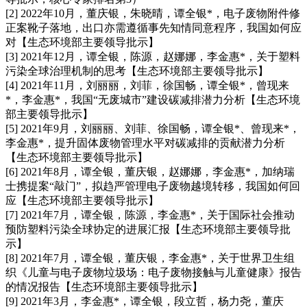
[2] 2022年10月，董庆银，朱晓晴，谭全银*，电子废物附件修
正案靴子落地，出口亦需遵循事先知情同意程序，我国如何应
对【生态环境部主要领导批示】
[3] 2021年12月，谭全银，陈源，赵娜娜，李金惠*，关于塑料
污染全球治理机制的思考【生态环境部主要领导批示】
[4] 2021年11月，刘丽丽，刘菲，徐国畅，谭全银*，曾现来
*，李金惠*，我国“无废城市”建设碳减排潜力分析【生态环境
部主要领导批示】
[5] 2021年9月，刘丽丽、刘菲、徐国畅，谭全银*、曾现来*，
李金惠*，提升固体废物管理水平对碳减排的贡献潜力分析
【生态环境部主要领导批示】
[6] 2021年8月，谭全银，董庆银，赵娜娜，李金惠*，加纳瑞
士携提案“敲门”，拟趋严管理电子废物越境转移，我国如何回
应【生态环境部主要领导批示】
[7] 2021年7月，谭全银，陈源，李金惠*，关于国际社会推动
预防塑料污染全球协定的进展汇报【生态环境部主要领导批
示】
[8] 2021年7月，谭全银，董庆银，李金惠*，关于世界卫生组
织《儿童与电子废物垃圾场：电子废物接触与儿童健康》报告
的情况报告【生态环境部主要领导批示】
[9] 2021年3月，李金惠*，谭全银，段立哲，杨力尧，董庆