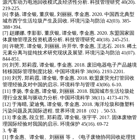
源汽车动力电池回收模式及经济性分析. 科技管理研究 40(20).
219-225.
[6] 李扬, 谭全银, 董庆银, 刘丽丽, 李金惠. 2020. 中国西北典型
城市西宁生活垃圾产生及回收. 环境污染与防治 42(03). 385-
388+394.
[7] 赵娜娜, 李影影, 董庆银, 谭全银, 李金惠. 2020. 东盟国家固
体废物管理及投资机遇分析. 科技管理研究 40(18). 245-251.
[8] 许晓芳, 谭全银, 刘丽丽, 许开华, 李金惠, 王志石. 2019. 稀土
元素分离与提纯技术研究现状及展望. 环境污染与防治 41(07).
844-851.
[9] 刘芳, 郑莉霞, 谭全银, 李金惠. 2018. 废旧电器电子产品越境
转移国际管理制度比较. 中国环境科学 38(06). 2193-2201.
[10] 刘芳, 郑莉霞, 谭全银, 李金惠. 2018. 欧盟废荧光灯管回收
管理经验及对中国的启示. 环境科学与管理 43(06). 6-10.
[11] 李扬, 李金惠, 谭全银, 刘丽丽. 2018. 我国城市生活垃圾处
理行业发展与驱动力分析. 中国环境科学 38(11). 4173-4179.
[12] 于海晴, 梁迪隽, 谭全银, 李金惠. 2018. 海洋垃圾和微塑料
污染问题及其国际进程. 世界环境 2018（02）. 50-53.
[13] 李金惠, 段立哲, 郑莉霞, 谭全银, 张宇平. 2017. 固体废物管
理国际经验对我国的启示. 环境保护 45(16). 69-72
3. 专著
[1] 李金惠、谭全银、刘丽丽 等，《电子废物协同回收处理技