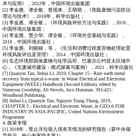
术与应用》，2022年，中国环境出版集团
[2] 李金惠、谭全银、曾现来、王萌萌，《危险废物污染防治
理论与技术》，2018年，科学出版社；
[3] 李金惠、谭全银，《环境风险评价方法与实践》，2018，
中国环境出版集团；
[4] 李金惠、贾少华、谭全银，《环境外交基础与实践》，
2018，中国环境出版社；
[5] 李金惠、刘丽丽，等，《生活和消费过程废弃物处理处置
环境风险评估及管理》，2014，中国环境出版社；
[6] 生态环境部固体废物与化学品司、巴塞尔公约亚太区域中
心，《无废城市建设：模式探索与案例》，2021，科学出版社
[7] Quanyin Tan, Jinhui Li. 2019. Chapter 15 - Rare earth metal
recovery from typical e-waste. in Waste Electrical and Electronic
Equipment (WEEE) Handbook (Second Edition), edited by
Vannessa Goodship, Ab Stevels, Jaco Huisman. 393-421:
Woodhead Publishing.
[8] Jinhui Li, Quanyin Tan, Nguyen Trung Thang, 2019,
CHAPTER 5 - Electrical and Electronic Waste, in GEO-6 FOR
INDUSTRY IN ASIA-PACIFIC, United Nations Environment
Programme
4. 政策专报
[1] 2018年，禁止洋垃圾入境有关情况的研究报告（获中央领
导批示，核心专家排名第3）