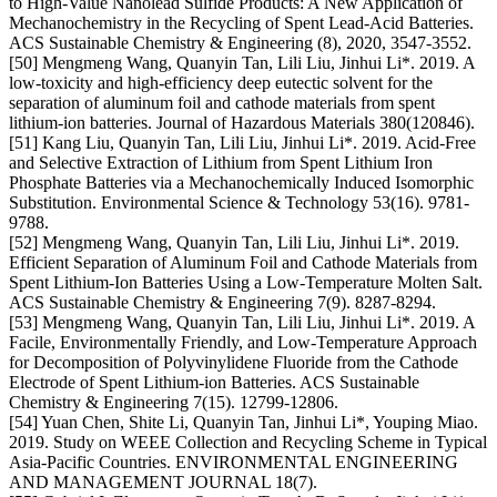
to High-Value Nanolead Sulfide Products: A New Application of
Mechanochemistry in the Recycling of Spent Lead-Acid Batteries.
ACS Sustainable Chemistry & Engineering (8), 2020, 3547-3552.
[50] Mengmeng Wang, Quanyin Tan, Lili Liu, Jinhui Li*. 2019. A
low-toxicity and high-efficiency deep eutectic solvent for the
separation of aluminum foil and cathode materials from spent
lithium-ion batteries. Journal of Hazardous Materials 380(120846).
[51] Kang Liu, Quanyin Tan, Lili Liu, Jinhui Li*. 2019. Acid-Free
and Selective Extraction of Lithium from Spent Lithium Iron
Phosphate Batteries via a Mechanochemically Induced Isomorphic
Substitution. Environmental Science & Technology 53(16). 9781-
9788.
[52] Mengmeng Wang, Quanyin Tan, Lili Liu, Jinhui Li*. 2019.
Efficient Separation of Aluminum Foil and Cathode Materials from
Spent Lithium-Ion Batteries Using a Low-Temperature Molten Salt.
ACS Sustainable Chemistry & Engineering 7(9). 8287-8294.
[53] Mengmeng Wang, Quanyin Tan, Lili Liu, Jinhui Li*. 2019. A
Facile, Environmentally Friendly, and Low-Temperature Approach
for Decomposition of Polyvinylidene Fluoride from the Cathode
Electrode of Spent Lithium-ion Batteries. ACS Sustainable
Chemistry & Engineering 7(15). 12799-12806.
[54] Yuan Chen, Shite Li, Quanyin Tan, Jinhui Li*, Youping Miao.
2019. Study on WEEE Collection and Recycling Scheme in Typical
Asia-Pacific Countries. ENVIRONMENTAL ENGINEERING
AND MANAGEMENT JOURNAL 18(7).