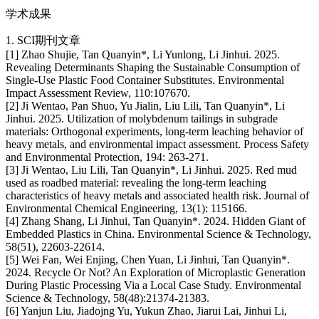
学术成果
1. SCI期刊文章
[1] Zhao Shujie, Tan Quanyin*, Li Yunlong, Li Jinhui. 2025.
Revealing Determinants Shaping the Sustainable Consumption of
Single-Use Plastic Food Container Substitutes. Environmental
Impact Assessment Review, 110:107670.
[2] Ji Wentao, Pan Shuo, Yu Jialin, Liu Lili, Tan Quanyin*, Li
Jinhui. 2025. Utilization of molybdenum tailings in subgrade
materials: Orthogonal experiments, long-term leaching behavior of
heavy metals, and environmental impact assessment. Process Safety
and Environmental Protection, 194: 263-271.
[3] Ji Wentao, Liu Lili, Tan Quanyin*, Li Jinhui. 2025. Red mud
used as roadbed material: revealing the long-term leaching
characteristics of heavy metals and associated health risk. Journal of
Environmental Chemical Engineering, 13(1): 115166.
[4] Zhang Shang, Li Jinhui, Tan Quanyin*. 2024. Hidden Giant of
Embedded Plastics in China. Environmental Science & Technology,
58(51), 22603-22614.
[5] Wei Fan, Wei Enjing, Chen Yuan, Li Jinhui, Tan Quanyin*.
2024. Recycle Or Not? An Exploration of Microplastic Generation
During Plastic Processing Via a Local Case Study. Environmental
Science & Technology, 58(48):21374-21383.
[6] Yanjun Liu, Jiadojng Yu, Yukun Zhao, Jiarui Lai, Jinhui Li,