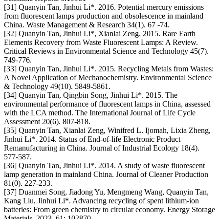
[31] Quanyin Tan, Jinhui Li*. 2016. Potential mercury emissions
from fluorescent lamps production and obsolescence in mainland
China. Waste Management & Research 34(1). 67 -74.
[32] Quanyin Tan, Jinhui Li*, Xianlai Zeng. 2015. Rare Earth
Elements Recovery from Waste Fluorescent Lamps: A Review.
Critical Reviews in Environmental Science and Technology 45(7).
749-776.
[33] Quanyin Tan, Jinhui Li*. 2015. Recycling Metals from Wastes:
A Novel Application of Mechanochemistry. Environmental Science
& Technology 49(10). 5849-5861.
[34] Quanyin Tan, Qingbin Song, Jinhui Li*. 2015. The
environmental performance of fluorescent lamps in China, assessed
with the LCA method. The International Journal of Life Cycle
Assessment 20(6). 807-818.
[35] Quanyin Tan, Xianlai Zeng, Winifred L. Ijomah, Lixia Zheng,
Jinhui Li*. 2014. Status of End-of-life Electronic Product
Remanufacturing in China. Journal of Industrial Ecology 18(4).
577-587.
[36] Quanyin Tan, Jinhui Li*. 2014. A study of waste fluorescent
lamp generation in mainland China. Journal of Cleaner Production
81(0). 227-233.
[37] Duanmei Song, Jiadong Yu, Mengmeng Wang, Quanyin Tan,
Kang Liu, Jinhui Li*. Advancing recycling of spent lithium-ion
batteries: From green chemistry to circular economy. Energy Storage
Materials, 2023, 61: 102870.