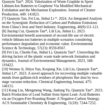
Quanyin Tan*. 2024. Valorization of Waste Graphite in Spent
Lithium-Ion Batteries to Graphene Via Modified Mechanical
Exfoliation and the Mechanism Exploration. Journal of Cleaner
Production, 449: 141823.
[7] Quanyin Tan, Fei Liu, Jinhui Li *. 2024. An Integrated Analysis
on the Synergistic Reduction of Carbon and Pollution Emissions
from China’s Iron and Steel Industry. Engineering, 40(9):111-121.
[8] Jiaying Cui, Quanyin Tan*, Lili Liu, Jinhui Li. 2023.
Environmental benefit assessment of second-life use of electric
vehicle lithium-ion batteries in multiple scenarios considering
performance degradation and economic value. Environmental
Science & Technology, 57(23): 8559-8567.
[9] Fei Liu, Chenlu Fan, Jinhui Li, Quanyin Tan*. Unraveling the
driving factors of the plastic waste trade network formation and
dynamics. Journal of Environmental Management, 2023, 348:
119422.
[10] Wentao Ji, Shiyu Yan, Keqiang Xie, Lili Liu, Quanyin Tan*,
Jinhui Li*. 2023. A novel approach for recovering multiple valuable
metals from gallium-rich residues of phosphorus flue dust by two-
stage vacuum reduction. Chemical Engineering Journal, 475:
146151.
[11] Kang Liu, Mengmeng Wang, Jiadong Yu, Quanyin Tan*. 2023.
Batch Production of Lead Sulfate from Spent Lead–Acid Batteries
via an Oxygen-Free Roasting Route: A Negative-Carbon Strategy.
ACS Sustainable Chemistry & Engineering, 11(18): 7244-7252.