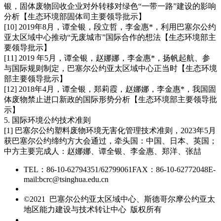
银，固体废物回收企业对外转移对绿色“一带一路”建设的影响
分析【生态环境部固体司主要领导批示】
[10] 2019年8月，谭全银，段立哲，李金惠*，利用巴塞尔公约
亚太区域中心推动“无废城市”国际合作的想法【生态环境部主
要领导批示】
[11] 2019 年5月，谭全银，赵娜娜，李金惠*，扬帆起航、参
与国际规则制定，巴塞尔公约亚太区域中心正当时【生态环境
部主要领导批示】
[12] 2018年4月，谭全银，郑莉霞，赵娜娜，李金惠*，我国固
体废物禁止进口新政的国际形势分析【生态环境部主要领导批
示】
5. 国际环境公约技术准则
[1] 巴塞尔公约塑料废物环境无害化管理技术准则，2023年5月
获巴塞尔公约缔约方大会通过，牵头国：中国、日本、英国；
中方主要完成人：赵娜娜、谭全银、李金惠、郑洋、张喆
TEL：86-10-62794351/62799061
FAX：86-10-62772048
E-
mail:bcrc@tsinghua.edu.cn
京ICP备15006448号-28
©2021 巴塞尔公约亚太区域中心、斯德哥尔摩公约亚太
地区能力建设与技术转让中心 版权所有
友情链接