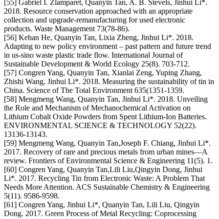
[55] Gabriel I. Zlamparet, Quanyin Tan, A. B. Stevels, Jinhui Li*.
2018. Resource conservation approached with an appropriate
collection and upgrade-remanufacturing for used electronic
products. Waste Management 73(78-86).
[56] Kehan He, Quanyin Tan, Lixia Zheng, Jinhui Li*. 2018.
Adapting to new policy environment – past pattern and future trend
in us-sino waste plastic trade flow. International Journal of
Sustainable Development & World Ecology 25(8). 703-712.
[57] Congren Yang, Quanyin Tan, Xianlai Zeng, Yuping Zhang,
Zhishi Wang, Jinhui Li*. 2018. Measuring the sustainability of tin in
China. Science of The Total Environment 635(1351-1359.
[58] Mengmeng Wang, Quanyin Tan, Jinhui Li*. 2018. Unveiling
the Role and Mechanism of Mechanochemical Activation on
Lithium Cobalt Oxide Powders from Spent Lithium-Ion Batteries.
ENVIRONMENTAL SCIENCE & TECHNOLOGY 52(22).
13136-13143.
[59] Mengmeng Wang, Quanyin Tan,Joseph F. Chiang, Jinhui Li*.
2017. Recovery of rare and precious metals from urban mines—A
review. Frontiers of Environmental Science & Engineering 11(5). 1.
[60] Congren Yang, Quanyin Tan,Lili Liu,Qingyin Dong, Jinhui
Li*. 2017. Recycling Tin from Electronic Waste: A Problem That
Needs More Attention. ACS Sustainable Chemistry & Engineering
5(11). 9586-9598.
[61] Congren Yang, Jinhui Li*, Quanyin Tan, Lili Liu, Qingyin
Dong. 2017. Green Process of Metal Recycling: Coprocessing