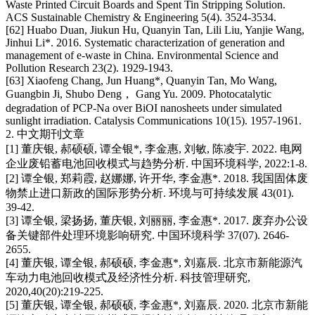
Waste Printed Circuit Boards and Spent Tin Stripping Solution.
ACS Sustainable Chemistry & Engineering 5(4). 3524-3534.
[62] Huabo Duan, Jiukun Hu, Quanyin Tan, Lili Liu, Yanjie Wang,
Jinhui Li*. 2016. Systematic characterization of generation and
management of e-waste in China. Environmental Science and
Pollution Research 23(2). 1929-1943.
[63] Xiaofeng Chang, Jun Huang*, Quanyin Tan, Mo Wang,
Guangbin Ji, Shubo Deng， Gang Yu. 2009. Photocatalytic
degradation of PCP-Na over BiOI nanosheets under simulated
sunlight irradiation. Catalysis Communications 10(15). 1957-1961.
2. 中文期刊文章
[1] 董庆银, 郝硕硕, 谭全银*, 李金惠, 刘敏, 陈凌宇. 2022. 电网
企业废铅蓄电池回收模式与趋势分析. 中国环境科学, 2022:1-8.
[2] 谭全银, 郑莉霞, 赵娜娜, 许开华, 李金惠*. 2018. 我国固体废
物禁止进口新政的国际形势分析. 环境与可持续发展 43(01).
39-42.
[3] 谭全银, 梁扬扬, 董庆银, 刘丽丽, 李金惠*. 2017. 废弃办公设
备关键部件处理环境影响研究. 中国环境科学 37(07). 2646-
2655.
[4] 董庆银, 谭全银, 郝硕硕, 李金惠*, 刘嘉辰. 北京市新能源汽
车动力电池回收模式及经济性分析. 科技管理研究,
2020,40(20):219-225.
[5] 董庆银, 谭全银, 郝硕硕, 李金惠*, 刘嘉辰. 2020. 北京市新能