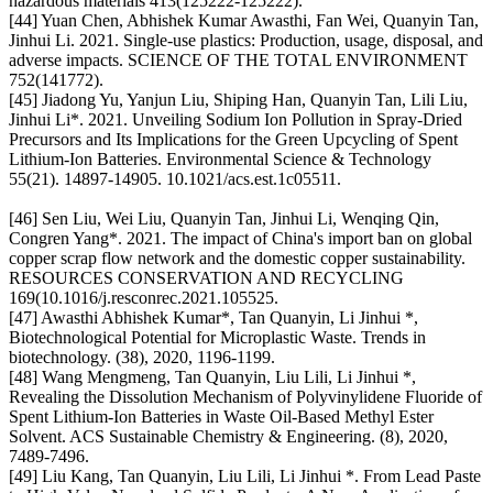
hazardous materials 413(125222-125222).
[44] Yuan Chen, Abhishek Kumar Awasthi, Fan Wei, Quanyin Tan,
Jinhui Li. 2021. Single-use plastics: Production, usage, disposal, and
adverse impacts. SCIENCE OF THE TOTAL ENVIRONMENT
752(141772).
[45] Jiadong Yu, Yanjun Liu, Shiping Han, Quanyin Tan, Lili Liu,
Jinhui Li*. 2021. Unveiling Sodium Ion Pollution in Spray-Dried
Precursors and Its Implications for the Green Upcycling of Spent
Lithium-Ion Batteries. Environmental Science & Technology
55(21). 14897-14905. 10.1021/acs.est.1c05511.
[46] Sen Liu, Wei Liu, Quanyin Tan, Jinhui Li, Wenqing Qin,
Congren Yang*. 2021. The impact of China's import ban on global
copper scrap flow network and the domestic copper sustainability.
RESOURCES CONSERVATION AND RECYCLING
169(10.1016/j.resconrec.2021.105525.
[47] Awasthi Abhishek Kumar*, Tan Quanyin, Li Jinhui *,
Biotechnological Potential for Microplastic Waste. Trends in
biotechnology. (38), 2020, 1196-1199.
[48] Wang Mengmeng, Tan Quanyin, Liu Lili, Li Jinhui *,
Revealing the Dissolution Mechanism of Polyvinylidene Fluoride of
Spent Lithium-Ion Batteries in Waste Oil-Based Methyl Ester
Solvent. ACS Sustainable Chemistry & Engineering. (8), 2020,
7489-7496.
[49] Liu Kang, Tan Quanyin, Liu Lili, Li Jinhui *. From Lead Paste