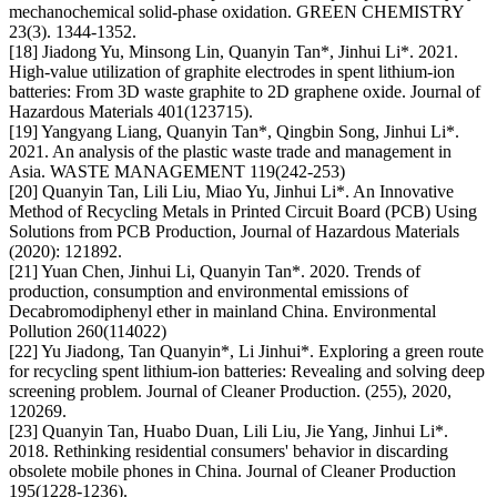
mechanochemical solid-phase oxidation. GREEN CHEMISTRY
23(3). 1344-1352.
[18] Jiadong Yu, Minsong Lin, Quanyin Tan*, Jinhui Li*. 2021.
High-value utilization of graphite electrodes in spent lithium-ion
batteries: From 3D waste graphite to 2D graphene oxide. Journal of
Hazardous Materials 401(123715).
[19] Yangyang Liang, Quanyin Tan*, Qingbin Song, Jinhui Li*.
2021. An analysis of the plastic waste trade and management in
Asia. WASTE MANAGEMENT 119(242-253)
[20] Quanyin Tan, Lili Liu, Miao Yu, Jinhui Li*. An Innovative
Method of Recycling Metals in Printed Circuit Board (PCB) Using
Solutions from PCB Production, Journal of Hazardous Materials
(2020): 121892.
[21] Yuan Chen, Jinhui Li, Quanyin Tan*. 2020. Trends of
production, consumption and environmental emissions of
Decabromodiphenyl ether in mainland China. Environmental
Pollution 260(114022)
[22] Yu Jiadong, Tan Quanyin*, Li Jinhui*. Exploring a green route
for recycling spent lithium-ion batteries: Revealing and solving deep
screening problem. Journal of Cleaner Production. (255), 2020,
120269.
[23] Quanyin Tan, Huabo Duan, Lili Liu, Jie Yang, Jinhui Li*.
2018. Rethinking residential consumers' behavior in discarding
obsolete mobile phones in China. Journal of Cleaner Production
195(1228-1236).