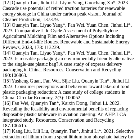
[12] Quanyin Tan, Jinhui Li, Liyao Yang, Guochang Xu*. 2023.
Cascade use potential of retired traction batteries for renewable
energy storage in China under carbon peak vision. Journal of
Cleaner Production, 137379.
[13] Quanyin Tan, Liyao Yang*, Fan Wei, Yuan Chen, Jinhui Li*.
2023. Comparative Life Cycle Assessment of Polyethylene
Agricultural Mulching Film and Alternative Options Including
Different End-of-life Routes. Renewable and Sustainable Energy
Reviews, 2023, 178: 113239.
[14] Quanyin Tan, Liyao Yang*, Fan Wei, Yuan Chen, Jinhui Li*.
2023. Is reusable packaging an environmentally friendly alternative
to the single-use plastic bag? A case study of express delivery
packaging in China. Resources, Conservation and Recycling
190:106863.
[15] Yusheng Guan, Fan Wei, Sijie Liu, Quanyin Tan*, Jinhui Li.
2023. Consumer perceptions and behaviors toward take-out food
plastic packaging reduction: A case study of college students in
China. Circular Economy, 2(3): 100052.
[16] Fan Wei, Quanyin Tan*, Kaixin Dong, Jinhui Li. 2022.
Revealing the feasibility and environmental benefits of replacing
disposable plastic tableware in aviation catering: An AHP-LCA
integrated study. Resources, Conservation and Recycling
187:106615.
[17] Kang Liu, Lili Liu, Quanyin Tan*, Jinhui Li*. 2021. Selective
extraction of lithium from a spent lithium iron phosphate battery by